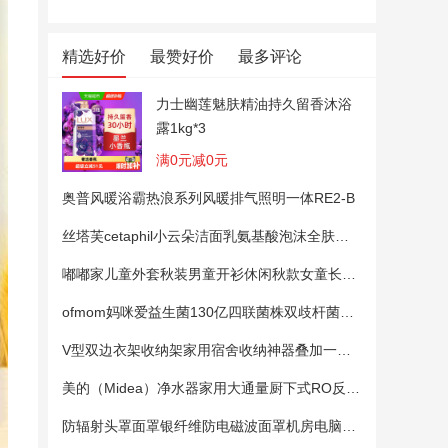
精选好价
最赞好价
最多评论
力士幽莲魅肤精油持久留香沐浴
露1kg*3
满0元减0元
奥普风暖浴霸热浪系列风暖排气照明一体RE2-B
丝塔芙cetaphil小云朵洁面乳氨基酸泡沫全肤质洗面奶温和适敏感肌
嘟嘟家儿童外套秋装男童开衫休闲秋款女童长袖上衣宝宝卡通衣服 粉色100
ofmom妈咪爱益生菌130亿四联菌株双歧杆菌粉呵护肠道
V型双边衣架收纳架家用宿舍收纳神器叠加一钩多挂架省空间帽子架
美的（Midea）净水器家用大通量厨下式RO反渗透纯水净饮直饮一体机麒麟0阻垢剂鲜活母婴安心直饮400G
防辐射头罩面罩银纤维防电磁波面罩机房电脑手机5G基站防辐射头套