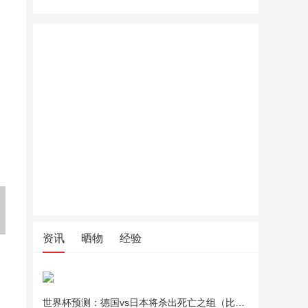
夏季凉席上班坐垫竹学生凉席
夏季凉席上班坐垫竹学生凉席
玉沙棉质
坐垫夏天透气电脑椅沙发座垫
坐垫夏天透气电脑椅沙发座垫
软高效吸
车用凉垫
车用凉垫
情侣浴巾
资讯
晒物
经验
世界杯预测：德国vs日本将杀出死亡之组（比分预测）