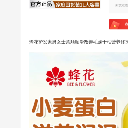
浏览次
蜂花护发素男女士柔顺顺滑改善毛躁干枯营养修