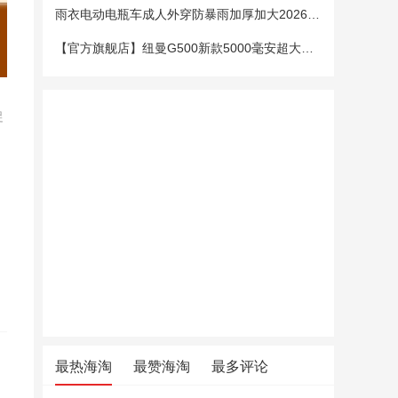
雨衣电动电瓶车成人外穿防暴雨加厚加大2026新款单双人专用雨披女
【官方旗舰店】纽曼G500新款5000毫安超大电池老年手机老人机大字大声大屏微聊定位超长待机移动电信4G全网通
促
最热海淘
最赞海淘
最多评论