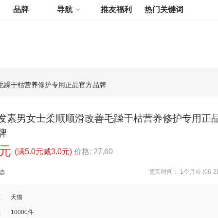
品牌
导航
推友福利
热门关键词
毛躁干枯营养修护专用正品官方品牌
发素男女士柔顺顺滑改善毛躁干枯营养修护专用正
牌
0元
(满5.0元减3.0元)
价格:
27.60
更新时间： 1个月前 (06-28
选
道
天猫
数
10000件