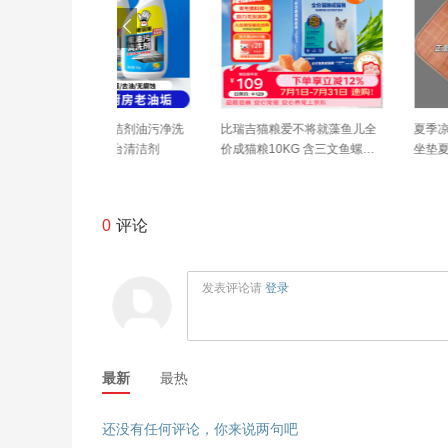
污清洁剂油污净洗
比瑞吉猫粮爱不将就藻鱼儿全
夏季凉席上班坐垫竹学
房灶台清洁剂
价成猫粮10KG 含三文鱼螺旋
坐垫夏天透气电脑椅沙
藻原料透明
车用凉垫
0
评论
发表评论请
登录
最新
最热
还没有任何评论，你来说两句吧