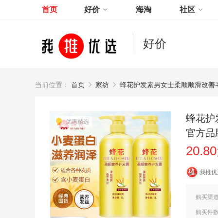
首页
好价
海淘
社区
好价
当前位置：
首页
家纺
蜂花护发素男女士柔顺顺滑改善
蜂花护
优惠精选
官方品
20.8
我推优
购买渠
购买件