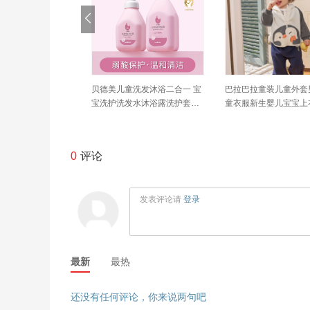
衣液儿童洗衣液婴
贝德美儿童洗发沐浴二合一 宝
巴拉巴拉童装儿童外套
渍内衣洗衣液(2瓶3
宝洗护洗发水沐浴露洗护套装
童衣服新生婴儿宝宝上衣
）
旗舰店
新款秋装卡通萌趣
0
评论
发表评论请
登录
最新
最热
还没有任何评论，你来说两句吧