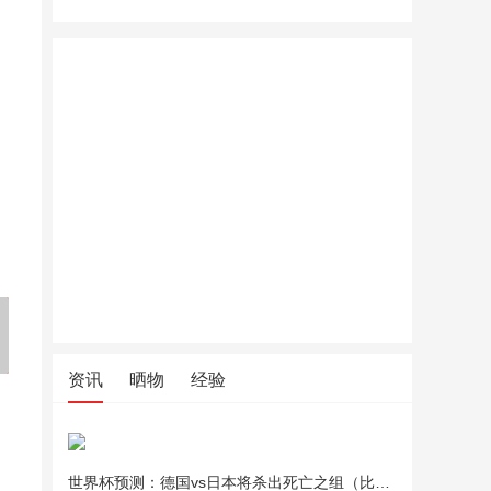
巴拉巴拉童装儿童外套男童女
巴拉巴拉童装儿童外套男童女
贵人鸟童
童衣服新生婴儿宝宝上衣2026
童衣服新生婴儿宝宝上衣2026
扎染短袖
新款秋装卡通萌趣
新款秋装卡通萌趣
装男童运
资讯
晒物
经验
世界杯预测：德国vs日本将杀出死亡之组（比分预测）