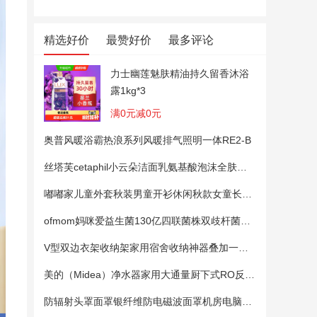
精选好价
最赞好价
最多评论
力士幽莲魅肤精油持久留香沐浴
露1kg*3
满0元减0元
奥普风暖浴霸热浪系列风暖排气照明一体RE2-B
丝塔芙cetaphil小云朵洁面乳氨基酸泡沫全肤质洗面奶温和适敏感肌
嘟嘟家儿童外套秋装男童开衫休闲秋款女童长袖上衣宝宝卡通衣服 粉色100
ofmom妈咪爱益生菌130亿四联菌株双歧杆菌粉呵护肠道
V型双边衣架收纳架家用宿舍收纳神器叠加一钩多挂架省空间帽子架
美的（Midea）净水器家用大通量厨下式RO反渗透纯水净饮直饮一体机麒麟0阻垢剂鲜活母婴安心直饮400G
防辐射头罩面罩银纤维防电磁波面罩机房电脑手机5G基站防辐射头套