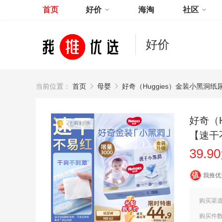
首页
好价
海淘
社区
好价
当前位置：
首页
母婴
好奇（Huggies）金装小黑洞纸
好奇（H
优惠精选
【速干
39.9
我推优
购买渠
购买件