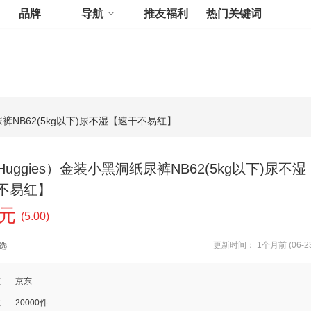
品牌
导航
推友福利
热门关键词
尿裤NB62(5kg以下)尿不湿【速干不易红】
uggies）金装小黑洞纸尿裤NB62(5kg以下)尿不湿
不易红】
0元
(5.00)
更新时间： 1个月前 (06-23
选
道
京东
数
20000件