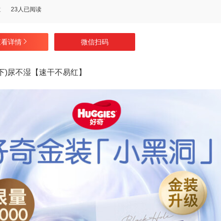
数
23人已阅读
查看详情
微信扫码
g以下)尿不湿【速干不易红】