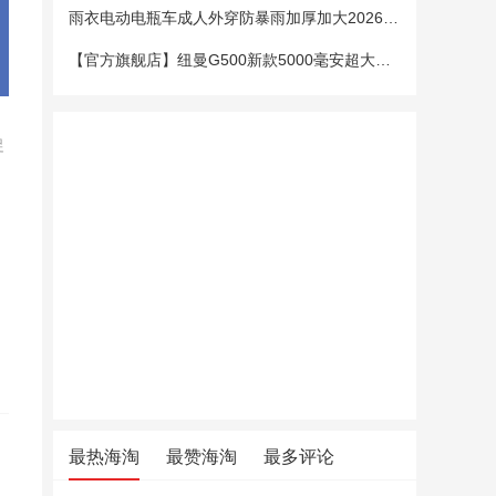
雨衣电动电瓶车成人外穿防暴雨加厚加大2026新款单双人专用雨披女
【官方旗舰店】纽曼G500新款5000毫安超大电池老年手机老人机大字大声大屏微聊定位超长待机移动电信4G全网通
促
最热海淘
最赞海淘
最多评论