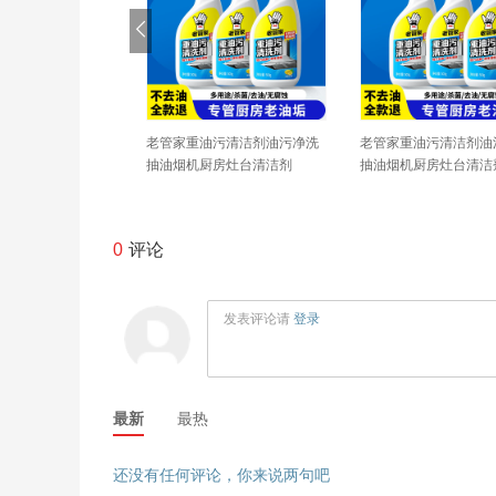
发膏染发剂黑茶色哥
老管家重油污清洁剂油污净洗
老管家重油污清洁剂油
发男女中登大妈在
抽油烟机厨房灶台清洁剂
抽油烟机厨房灶台清洁
0
评论
发表评论请
登录
最新
最热
还没有任何评论，你来说两句吧