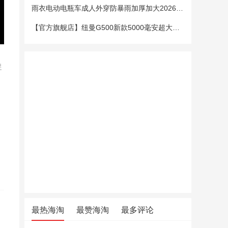
雨衣电动电瓶车成人外穿防暴雨加厚加大2026新款单双人专用雨披女
【官方旗舰店】纽曼G500新款5000毫安超大电池老年手机老人机大字大声大屏微聊定位超长待机移动电信4G全网通
促
最热海淘
最赞海淘
最多评论