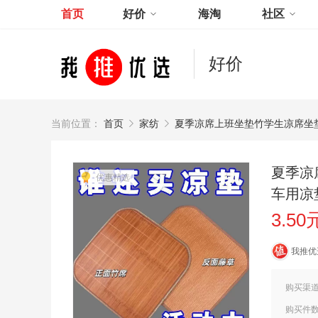
首页
好价
海淘
社区
好价
当前位置：
首页
家纺
夏季凉席上班坐垫竹学生凉席坐
夏季凉
优惠精选
车用凉
3.50
我推优
购买渠
购买件