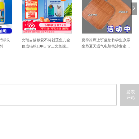
污净洗
比瑞吉猫粮爱不将就藻鱼儿全
夏季凉席上班坐垫竹学生凉席
剂
价成猫粮10KG 含三文鱼螺旋
坐垫夏天透气电脑椅沙发座垫
藻原料透明
车用凉垫
发表
评论