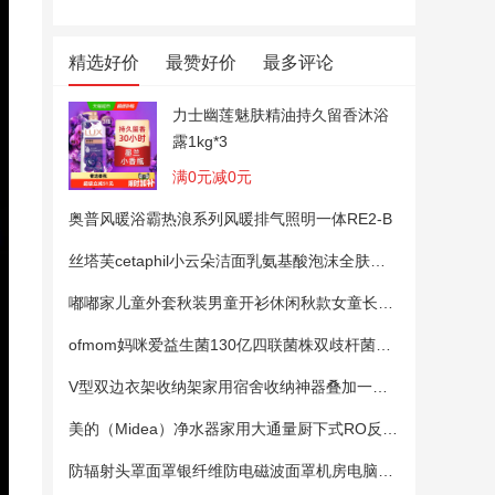
精选好价
最赞好价
最多评论
力士幽莲魅肤精油持久留香沐浴
露1kg*3
满0元减0元
奥普风暖浴霸热浪系列风暖排气照明一体RE2-B
丝塔芙cetaphil小云朵洁面乳氨基酸泡沫全肤质洗面奶温和适敏感肌
嘟嘟家儿童外套秋装男童开衫休闲秋款女童长袖上衣宝宝卡通衣服 粉色100
ofmom妈咪爱益生菌130亿四联菌株双歧杆菌粉呵护肠道
V型双边衣架收纳架家用宿舍收纳神器叠加一钩多挂架省空间帽子架
美的（Midea）净水器家用大通量厨下式RO反渗透纯水净饮直饮一体机麒麟0阻垢剂鲜活母婴安心直饮400G
防辐射头罩面罩银纤维防电磁波面罩机房电脑手机5G基站防辐射头套