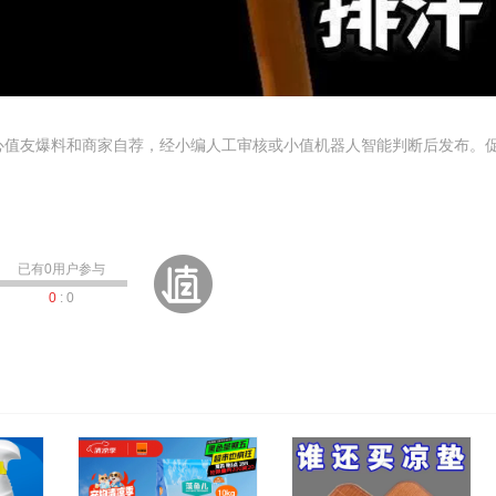
心值友爆料和商家自荐，经小编人工审核或小值机器人智能判断后发布。
已有
0
用户参与
0
:
0