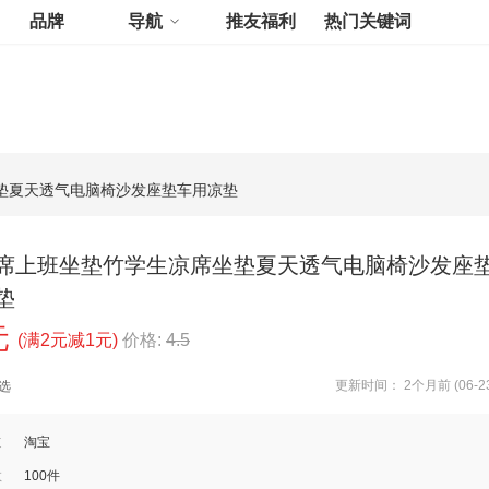
品牌
导航
推友福利
热门关键词
垫夏天透气电脑椅沙发座垫车用凉垫
席上班坐垫竹学生凉席坐垫夏天透气电脑椅沙发座
垫
元
(满2元减1元)
价格:
4.5
更新时间： 2个月前 (06-23
选
道
淘宝
数
100件