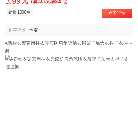
3.99
元
(满2.01元减2.0元)
销量:1000件
查看详情
购买渠道
淘宝
A新款衣架家用挂衣无痕防肩角晾晒衣服架子加大衣撑子衣挂挂
架