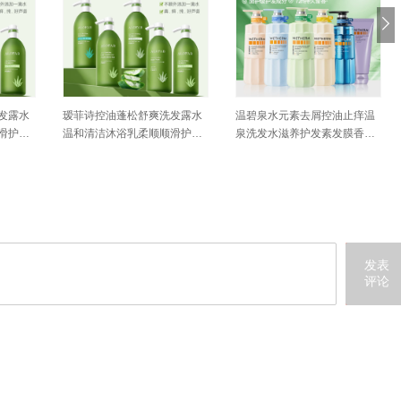
发露水
瑷菲诗控油蓬松舒爽洗发露水
温碧泉水元素去屑控油止痒温
滑护发
温和清洁沐浴乳柔顺顺滑护发
泉洗发水滋养护发素发膜香氛
素套装B
沐浴露F
发表
评论