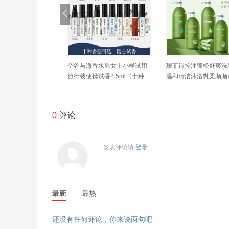
款】多芬云朵泡泡
空谷与海香水男女士小样试用
瑷菲诗控油蓬松舒爽洗
酸滋润绵密保湿持
旅行装便携试香2.5ml（十种香
温和清洁沐浴乳柔顺顺
型）
素套装B
0
评论
发表评论请
登录
最新
最热
还没有任何评论，你来说两句吧