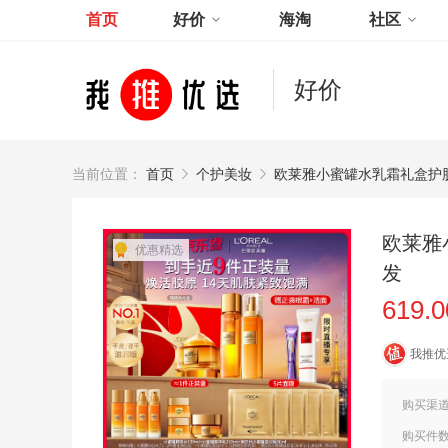
首页
好价
海淘
社区
好价
当前位置：
首页
个护美妆
欧莱雅小蜜罐水乳霜礼盒护
欧莱雅
优惠精选
发
619.
我推优
购买渠
购买件