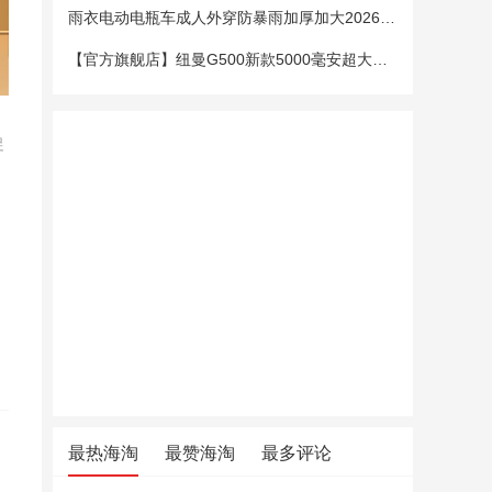
雨衣电动电瓶车成人外穿防暴雨加厚加大2026新款单双人专用雨披女
【官方旗舰店】纽曼G500新款5000毫安超大电池老年手机老人机大字大声大屏微聊定位超长待机移动电信4G全网通
促
最热海淘
最赞海淘
最多评论