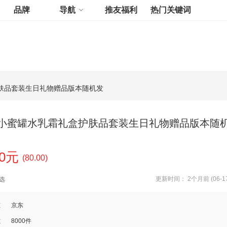
品牌
导航
推友福利
热门关键词
肤品套装生日礼物赠品版本随机发
小蜜罐水乳霜礼盒护肤品套装生日礼物赠品版本随
00元
(80.00)
更新时间： 2个月前 (06-17
选
道
京东
数
8000件