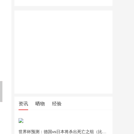
温碧泉水元素去屑控油止痒温
温碧泉水元素去屑控油止痒温
TOM FO
泉洗发水滋养护发素发膜香氛
泉洗发水滋养护发素发膜香氛
唇釉唇蜜
沐浴露F
沐浴露F
人节礼物
资讯
晒物
经验
世界杯预测：德国vs日本将杀出死亡之组（比分预测）