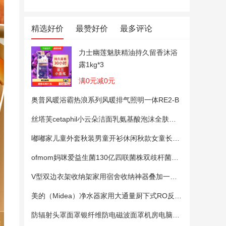
精选好价
最赞好价
最多评论
力士幽莲魅肤精油持久留香沐浴
露1kg*3
满0元减0元
奥普风暖浴霸热浪系列风暖排气照明一体RE2-B
丝塔芙cetaphil小云朵洁面乳氨基酸泡沫全肤质洗面奶温和适敏感肌
嘟嘟家儿童外套秋装男童开衫休闲秋款女童长袖上衣宝宝卡通衣服 粉色100
ofmom妈咪爱益生菌130亿四联菌株双歧杆菌粉呵护肠道
V型双边衣架收纳架家用宿舍收纳神器叠加一钩多挂架省空间帽子架
美的（Midea）净水器家用大通量厨下式RO反渗透纯水净饮直饮一体机麒麟0阻垢剂鲜活母婴安心直饮400G
防辐射头罩面罩银纤维防电磁波面罩机房电脑手机5G基站防辐射头套