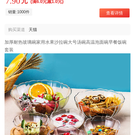
7.90
元
(满6.0元减1.0元)
销量:1000件
查看详情
购买渠道
天猫
加厚耐热玻璃碗家用水果沙拉碗大号汤碗高温泡面碗早餐饭碗
套装