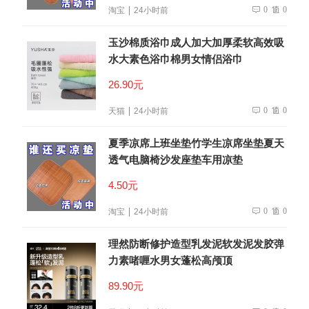
0
0
淘宝
24小时前
玉沙棉质浴巾成人加大加厚柔软高效吸
水大素色浴巾棉男女情侣浴巾
26.90元
0
0
天猫
24小时前
夏季凉席上班坐垫竹学生凉席坐垫夏天
透气电脑椅沙发座垫车用凉垫
4.50元
0
0
淘宝
24小时前
理然防断修护造型乳发泥软发泥发胶弹
力素啫喱水男女蓬松高颅顶
89.90元