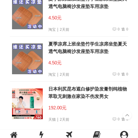
透气电脑椅沙发座垫车用凉垫
4.50元
0
0
淘宝
2天前
夏季凉席上班坐垫竹学生凉席坐垫夏天
透气电脑椅沙发座垫车用凉垫
4.50元
0
0
淘宝
2天前
日本利尻昆布遮白修护染发膏剂纯植物
萃取无刺激在家染不伤发男女
192.00元
0
0
天猫
2天前