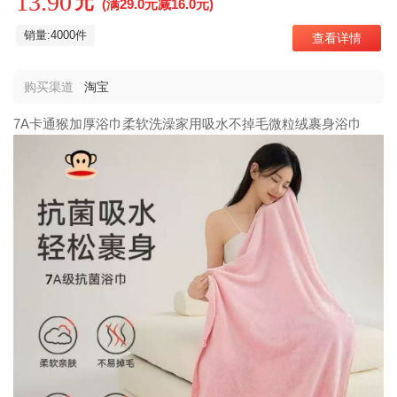
13.90
元
(满29.0元减16.0元)
销量:4000件
查看详情
购买渠道
淘宝
7A卡通猴加厚浴巾柔软洗澡家用吸水不掉毛微粒绒裹身浴巾