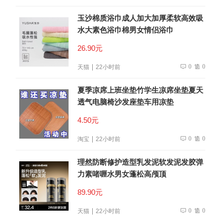
玉沙棉质浴巾成人加大加厚柔软高效吸
水大素色浴巾棉男女情侣浴巾
26.90元
0
0
天猫
22小时前
夏季凉席上班坐垫竹学生凉席坐垫夏天
透气电脑椅沙发座垫车用凉垫
4.50元
0
0
淘宝
22小时前
理然防断修护造型乳发泥软发泥发胶弹
力素啫喱水男女蓬松高颅顶
89.90元
0
0
天猫
22小时前