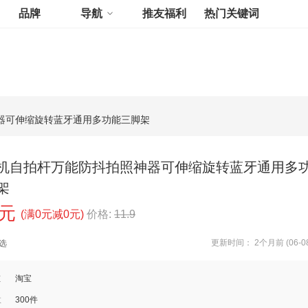
品牌
导航
推友福利
热门关键词
器可伸缩旋转蓝牙通用多功能三脚架
机自拍杆万能防抖拍照神器可伸缩旋转蓝牙通用多
架
0元
(满0元减0元)
价格:
11.9
更新时间： 2个月前 (06-08
选
道
淘宝
数
300件