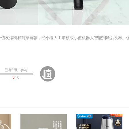
心值友爆料和商家自荐，经小编人工审核或小值机器人智能判断后发布。
已有
0
用户参与
0
:
0