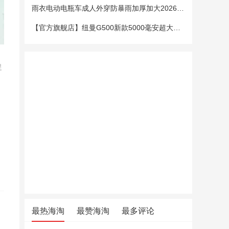
雨衣电动电瓶车成人外穿防暴雨加厚加大2026新款单双人专用雨披女
【官方旗舰店】纽曼G500新款5000毫安超大电池老年手机老人机大字大声大屏微聊定位超长待机移动电信4G全网通
促
最热海淘
最赞海淘
最多评论