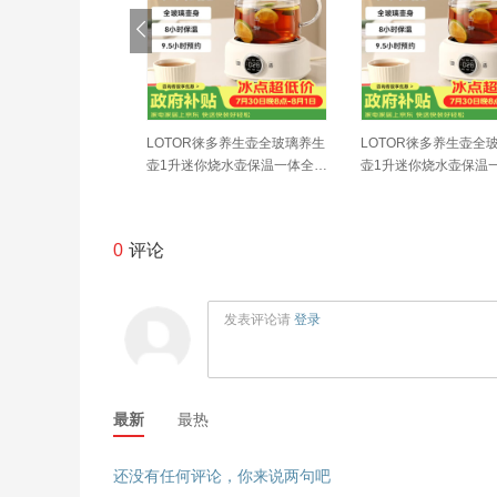
en）小钢人电煮锅3
LOTOR徕多养生壶全玻璃养生
LOTOR徕多养生壶全
0涂层分体式电热锅2
壶1升迷你烧水壶保温一体全自
壶1升迷你烧水壶保温
小电锅电火锅1-2人
动恒温调奶器电热水壶小型煮
动恒温调奶器电热水壶
G-180F升级款
茶器
茶器
0
评论
发表评论请
登录
最新
最热
还没有任何评论，你来说两句吧