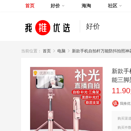
首页
好价
海淘
社区
好价
当前位置：
首页
电脑
新款手机自拍杆万能防抖拍照神
新款手
优惠精选
能三脚
11.9
我推优
购买渠
购买件