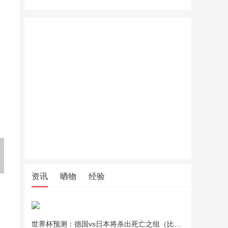
美的（Midea）绞肉机家用绞
北鼎全玻璃养生壶家用多功能
北鼎全玻
馅机碎肉机电动多功能一体料
炖煮一体办公室煮茶FK551
炖煮一体办
理搅拌绞肉绞菜馅机打蒜器不
锈钢辅食搅肉机Easy235 约2L
资讯
晒物
经验
世界杯预测：德国vs日本将杀出死亡之组（比分预测）