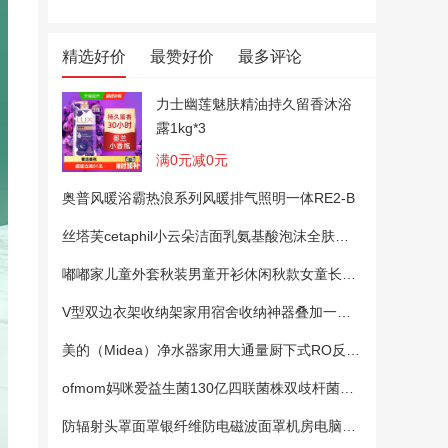
精选好价
最赞好价
最多评论
力士幽莲魅肤精油持久留香沐浴
露1kg*3
满0元减0元
奥普风暖浴霸热浪系列风暖排气照明一体RE2-B
丝塔芙cetaphil小云朵洁面乳氨基酸泡沫全肤质洗面奶温和适敏感肌
嘟嘟家儿童外套秋装男童开衫休闲秋款女童长袖上衣宝宝卡通衣服 粉色100
V型双边衣架收纳架家用宿舍收纳神器叠加一钩多挂架省空间帽子架
美的（Midea）净水器家用大通量厨下式RO反渗透纯水净饮直饮一体机麒麟0阻垢剂鲜活母婴安心直饮400G
ofmom妈咪爱益生菌130亿四联菌株双歧杆菌粉呵护肠道
防辐射头罩面罩银纤维防电磁波面罩机房电脑手机5G基站防辐射头套