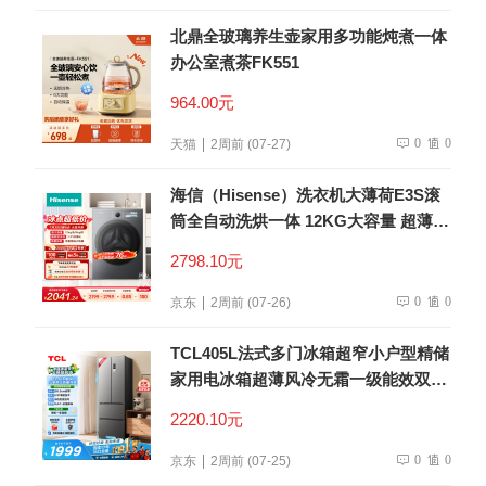
北鼎全玻璃养生壶家用多功能炖煮一体
办公室煮茶FK551
964.00元
0
0
天猫
2周前 (07-27)
海信（Hisense）洗衣机大薄荷E3S滚
筒全自动洗烘一体 12KG大容量 超薄智
能投放WD120E3S以旧换新补贴 京东
2798.10元
自营
0
0
京东
2周前 (07-26)
TCL405L法式多门冰箱超窄小户型精储
家用电冰箱超薄风冷无霜一级能效双变
频出租房R405V5-D世界杯推荐
2220.10元
0
0
京东
2周前 (07-25)