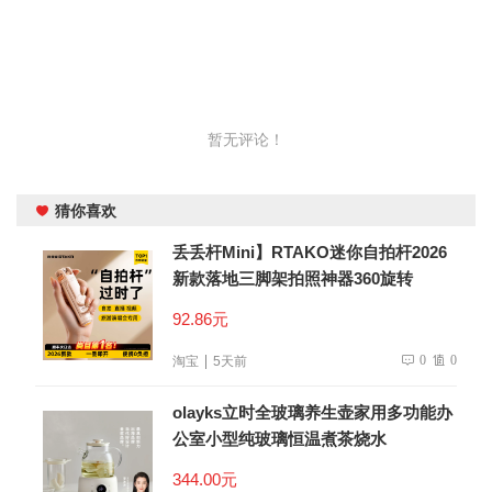
暂无评论！
猜你喜欢
丢丢杆Mini】RTAKO迷你自拍杆2026
新款落地三脚架拍照神器360旋转
92.86元
0
0
淘宝
5天前
olayks立时全玻璃养生壶家用多功能办
公室小型纯玻璃恒温煮茶烧水
344.00元