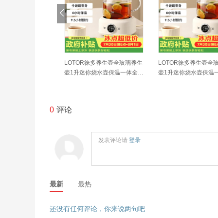
en）小钢人电煮锅3
LOTOR徕多养生壶全玻璃养生
LOTOR徕多养生壶全
0涂层分体式电热锅2
壶1升迷你烧水壶保温一体全自
壶1升迷你烧水壶保温
小电锅电火锅1-2人
动恒温调奶器电热水壶小型煮
动恒温调奶器电热水壶
G-180F升级款
茶器
茶器
0
评论
发表评论请
登录
最新
最热
还没有任何评论，你来说两句吧