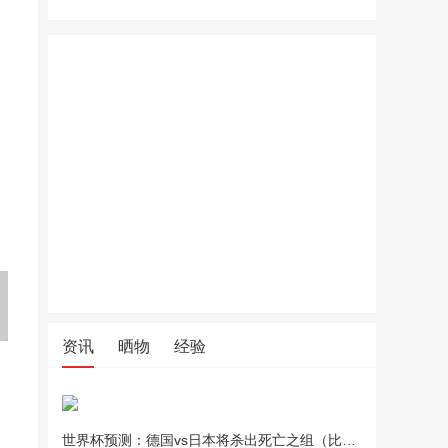
美的（Midea）绞肉机家用绞
北鼎全玻璃养生壶家用多功能
北鼎全玻
馅机碎肉机电动多功能一体料
炖煮一体办公室煮茶FK551
炖煮一体办
理搅拌绞肉绞菜馅机打蒜器不
锈钢辅食搅肉机Easy235 约2L
资讯
晒物
经验
世界杯预测：德国vs日本将杀出死亡之组（比分预测）