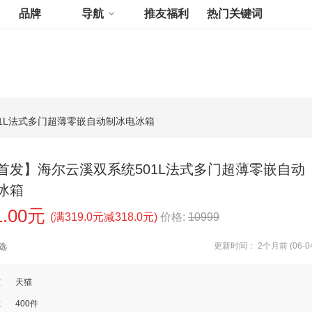
品牌
导航
推友福利
热门关键词
1L法式多门超薄零嵌自动制冰电冰箱
首发】海尔云溪双系统501L法式多门超薄零嵌自动
冰箱
1.00元
(满319.0元减318.0元)
价格:
10999
更新时间： 2个月前 (06-04
选
道
天猫
数
400件