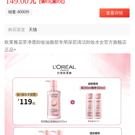
149.00
元
(满0元减0元)
销量:4000件
查看详情
购买渠道
天猫
欧莱雅花萃净透卸妆油脸部专用深层清洁卸妆水女官方旗舰店
正品+