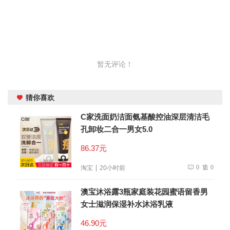
暂无评论！
猜你喜欢
C家洗面奶洁面氨基酸控油深层清洁毛
孔卸妆二合一男女5.0
86.37元
0
0
淘宝
20小时前
澳宝沐浴露3瓶家庭装花园蜜语留香男
女士滋润保湿补水沐浴乳液
46.90元