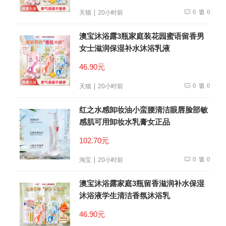
0
0
天猫
20小时前
澳宝沐浴露3瓶家庭装花园蜜语留香男
女士滋润保湿补水沐浴乳液
46.90元
0
0
天猫
20小时前
红之水感卸妆油小蛮腰清洁眼唇脸部敏
感肌可用卸妆水乳膏女正品
102.70元
0
0
淘宝
20小时前
澳宝沐浴露家庭3瓶留香滋润补水保湿
沐浴液学生清洁香氛沐浴乳
46.90元