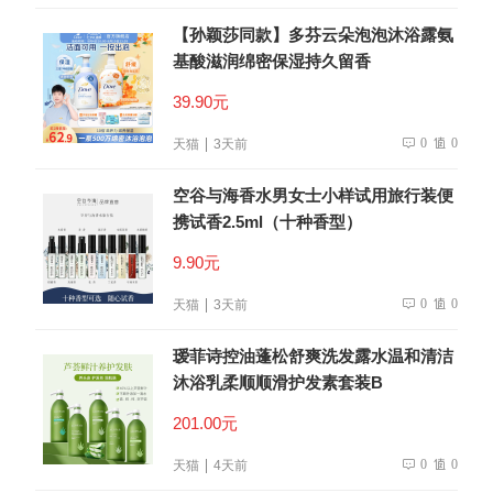
【孙颖莎同款】多芬云朵泡泡沐浴露氨
基酸滋润绵密保湿持久留香
39.90元
0
0
天猫
3天前
空谷与海香水男女士小样试用旅行装便
携试香2.5ml（十种香型）
9.90元
0
0
天猫
3天前
瑷菲诗控油蓬松舒爽洗发露水温和清洁
沐浴乳柔顺顺滑护发素套装B
201.00元
0
0
天猫
4天前