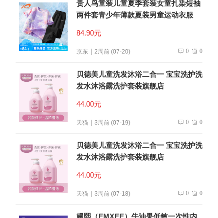
贵人鸟童装儿童夏季套装女童扎染短袖
两件套青少年薄款夏装男童运动衣服
84.90元
0
0
京东
2周前 (07-20)
贝德美儿童洗发沐浴二合一 宝宝洗护洗
发水沐浴露洗护套装旗舰店
44.00元
0
0
天猫
3周前 (07-19)
贝德美儿童洗发沐浴二合一 宝宝洗护洗
发水沐浴露洗护套装旗舰店
44.00元
0
0
天猫
3周前 (07-18)
嫚熙（EMXEE）牛油果低敏一次性内