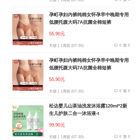
孕町孕妇内裤纯棉女怀孕早中晚期专用
低腰托腹大码7A抗菌全棉短裤
55.90元
0
0
天猫
1周前 (07-30)
孕町孕妇内裤纯棉女怀孕早中晚期专用
低腰托腹大码7A抗菌全棉短裤
55.90元
0
0
天猫
1周前 (07-30)
松达婴儿山茶油洗发沐浴露120ml*2新
生儿护肤二合一沐浴液-t
99.90元
0
0
天猫
1周前 (07-30)