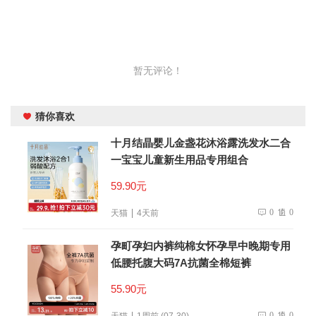
暂无评论！
猜你喜欢
十月结晶婴儿金盏花沐浴露洗发水二合
一宝宝儿童新生用品专用组合
59.90元
0
0
天猫
4天前
孕町孕妇内裤纯棉女怀孕早中晚期专用
低腰托腹大码7A抗菌全棉短裤
55.90元
0
0
天猫
1周前 (07-30)