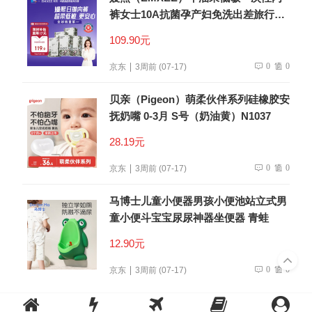
裤女士10A抗菌孕产妇免洗出差旅行日
抛裤30条
109.90元
0
0
京东
3周前 (07-17)
贝亲（Pigeon）萌柔伙伴系列硅橡胶安
抚奶嘴 0-3月 S号（奶油黄）N1037
28.19元
0
0
京东
3周前 (07-17)
马博士儿童小便器男孩小便池站立式男
童小便斗宝宝尿尿神器坐便器 青蛙
12.90元
0
0
京东
3周前 (07-17)