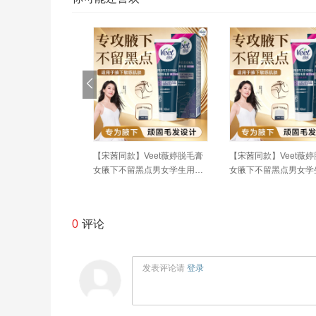
3瓶家庭装花园蜜语
澳宝沐浴露3瓶家庭装花园蜜语
红之水感卸妆油小蛮腰
滋润保湿补水沐浴
留香男女士滋润保湿补水沐浴
唇脸部敏感肌可用卸妆
乳液
女正品
0
评论
发表评论请
登录