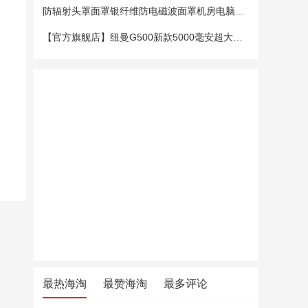
防辐射头罩面罩银纤维防电磁波面罩机房电脑手机5G基站防辐射头套
【官方旗舰店】纽曼G500新款5000毫安超大电池老年手机老人机大字大声大屏微聊定位超长待机移动电信4G全网通
最热海淘
最赞海淘
最多评论