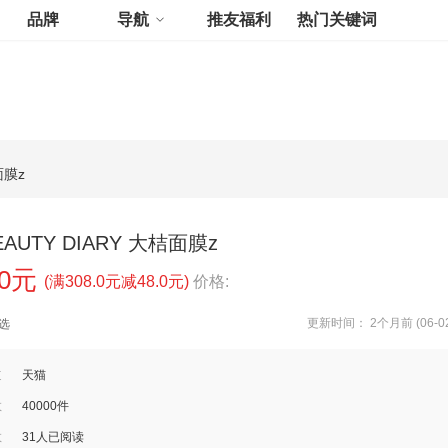
品牌
导航
推友福利
热门关键词
面膜z
EAUTY DIARY 大桔面膜z
00元
(满308.0元减48.0元)
价格:
更新时间： 2个月前 (06-02
选
道
天猫
数
40000件
数
31人已阅读