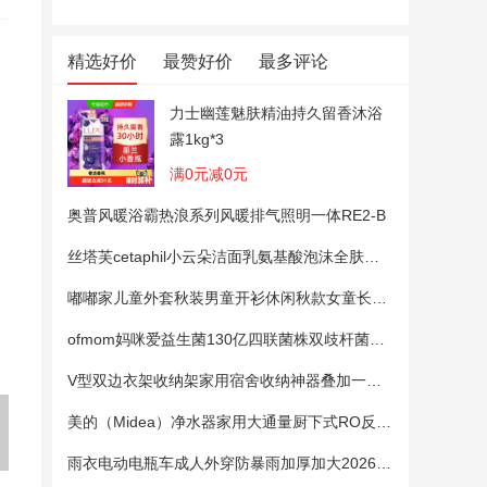
精选好价
最赞好价
最多评论
力士幽莲魅肤精油持久留香沐浴
露1kg*3
满0元减0元
奥普风暖浴霸热浪系列风暖排气照明一体RE2-B
【自营】Bifesta/缤若诗漫丹眼
力士幽莲魅肤香氛沐浴露1350
[超值购]
丝塔芙cetaphil小云朵洁面乳氨基酸泡沫全肤质洗面奶温和适敏感肌
唇卸妆液水卸妆油卸妆膏温和
g
浴露氨基
清洁
00g
嘟嘟家儿童外套秋装男童开衫休闲秋款女童长袖上衣宝宝卡通衣服 粉色100
ofmom妈咪爱益生菌130亿四联菌株双歧杆菌粉呵护肠道
V型双边衣架收纳架家用宿舍收纳神器叠加一钩多挂架省空间帽子架
美的（Midea）净水器家用大通量厨下式RO反渗透纯水净饮直饮一体机麒麟0阻垢剂鲜活母婴安心直饮400G
雨衣电动电瓶车成人外穿防暴雨加厚加大2026新款单双人专用雨披女