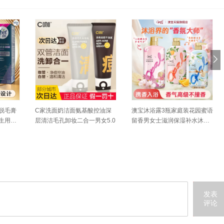
清洁眼
澳宝沐浴露家庭3瓶留香滋润补
【自营】Bifesta/缤若诗漫丹眼
水乳膏
水保湿沐浴液学生清洁香氛沐
唇卸妆液水卸妆油卸妆膏温和
浴乳
清洁
发表
评论