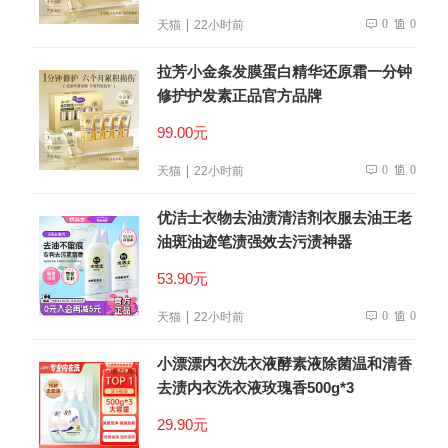
0
0
天猫
22小时前
拉芳小金条发膜蛋白精华还原霜一分钟
修护护发素正品官方品牌
99.00元
0
0
天猫
22小时前
优洁士衣物去油渍清洁剂衣服去油王老
油斑油迹笔渍强效去污渍神器
53.90元
0
0
天猫
22小时前
小漂漂内衣洗衣液酵素液除菌温和清香
去渍内衣洗衣液玫瑰香500g*3
29.90元