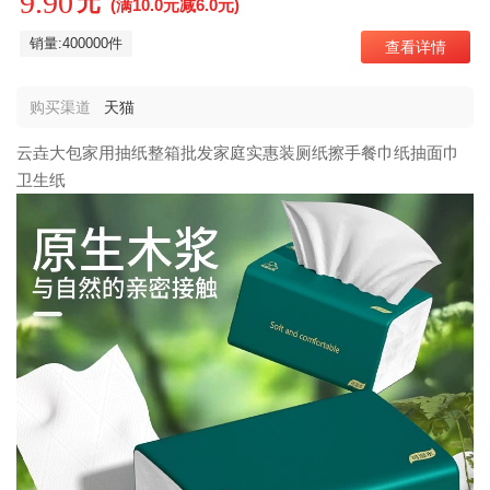
9.90
元
(满10.0元减6.0元)
销量:400000件
查看详情
购买渠道
天猫
云垚大包家用抽纸整箱批发家庭实惠装厕纸擦手餐巾纸抽面巾
卫生纸