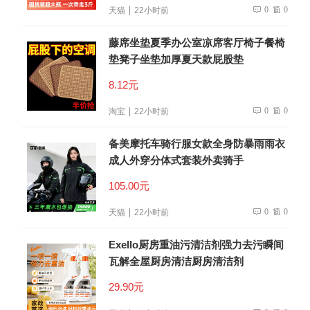
0
0
天猫
22小时前
藤席坐垫夏季办公室凉席客厅椅子餐椅
垫凳子坐垫加厚夏天款屁股垫
8.12元
0
0
淘宝
22小时前
备美摩托车骑行服女款全身防暴雨雨衣
成人外穿分体式套装外卖骑手
105.00元
0
0
天猫
22小时前
Exello厨房重油污清洁剂强力去污瞬间
瓦解全屋厨房清洁厨房清洁剂
29.90元