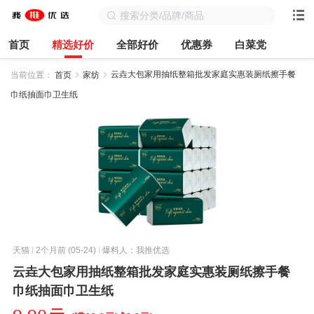
首页
精选好价
全部好价
优惠券
白菜党
云垚大包家用抽纸整箱批发家庭实惠装厕纸擦手餐
当前位置：
首页
家纺
巾纸抽面巾卫生纸
天猫
2个月前 (05-24)
爆料人：我推优选
云垚大包家用抽纸整箱批发家庭实惠装厕纸擦手餐
巾纸抽面巾卫生纸