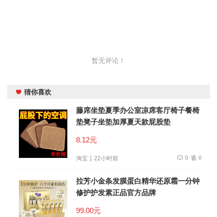
暂无评论！
猜你喜欢
藤席坐垫夏季办公室凉席客厅椅子餐椅
垫凳子坐垫加厚夏天款屁股垫
8.12元
0
0
淘宝
22小时前
拉芳小金条发膜蛋白精华还原霜一分钟
修护护发素正品官方品牌
99.00元