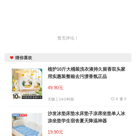
暂无评论！
猜你喜欢
植护10斤大桶装洗衣液持久留香双头家
用实惠装整箱去污渍香氛正品
49.90元
0
0
天猫
14小时前
沙发冰垫床垫水床垫子凉席坐垫单人冰
凉坐垫学生宿舍夏天降温神器
19.90元