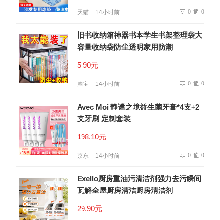
0
0
天猫
14小时前
旧书收纳箱神器书本学生书架整理袋大
容量收纳袋防尘透明家用防潮
5.90元
0
0
淘宝
14小时前
Avec Moi 静谧之境益生菌牙膏*4支+2
支牙刷 定制套装
198.10元
0
0
京东
14小时前
Exello厨房重油污清洁剂强力去污瞬间
瓦解全屋厨房清洁厨房清洁剂
29.90元