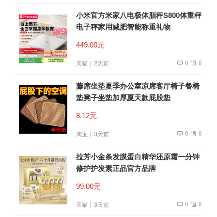
小米官方米家八电极体脂秤S800体重秤
电子秤家用减肥智能称重礼物
449.00元
0
0
天猫
2天前
藤席坐垫夏季办公室凉席客厅椅子餐椅
垫凳子坐垫加厚夏天款屁股垫
8.12元
0
0
淘宝
3天前
拉芳小金条发膜蛋白精华还原霜一分钟
修护护发素正品官方品牌
99.00元
0
0
天猫
3天前