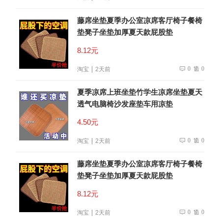
藤席坐垫夏季办公室凉席客厅椅子餐椅
垫凳子坐垫加厚夏天款屁股垫
8.12元
0
0
淘宝
2天前
夏季凉席上班坐垫竹学生凉席坐垫夏天
透气电脑椅沙发座垫车用凉垫
4.50元
0
0
淘宝
2天前
藤席坐垫夏季办公室凉席客厅椅子餐椅
垫凳子坐垫加厚夏天款屁股垫
8.12元
0
0
淘宝
2天前