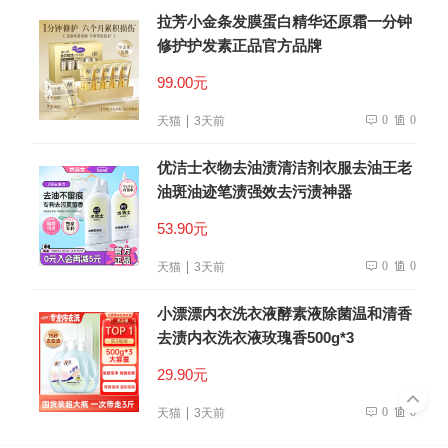
拉芳小金条发膜蛋白精华还原霜一分钟
修护护发素正品官方品牌
99.00元
0
0
天猫
3天前
优洁士衣物去油渍清洁剂衣服去油王老
油斑油迹笔渍强效去污渍神器
53.90元
0
0
天猫
3天前
小漂漂内衣洗衣液酵素液除菌温和清香
去渍内衣洗衣液玫瑰香500g*3
29.90元
0
0
天猫
3天前