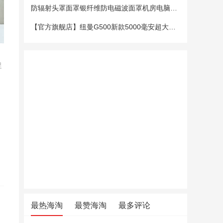
防辐射头罩面罩银纤维防电磁波面罩机房电脑手机5G基站防辐射头套
【官方旗舰店】纽曼G500新款5000毫安超大电池老年手机老人机大字大声大屏微聊定位超长待机移动电信4G全网通
促
最热海淘
最赞海淘
最多评论