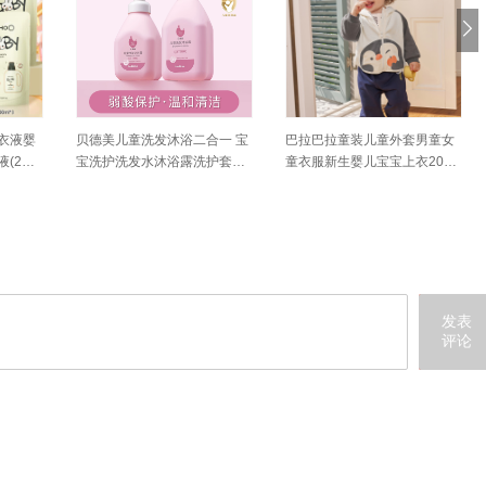
衣液婴
贝德美儿童洗发沐浴二合一 宝
巴拉巴拉童装儿童外套男童女
(2瓶3
宝洗护洗发水沐浴露洗护套装
童衣服新生婴儿宝宝上衣2026
旗舰店
新款秋装卡通萌趣
发表
评论