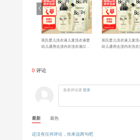
茶油洗发沐浴露12
英氏婴儿洗衣液儿童洗衣液婴
英氏婴儿洗衣液儿童洗
生儿护肤二合一沐浴
幼儿通用去渍内衣洗衣液(2瓶3
幼儿通用去渍内衣洗衣液
袋共4.6斤）
袋共4.6斤）
0
评论
发表评论请
登录
最新
最热
还没有任何评论，你来说两句吧