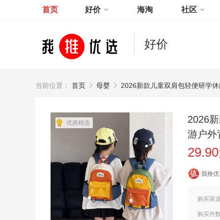
首页
好价
海淘
社区
好价
当前位置：
首页
母婴
2026新款儿童双肩包轻便研学
202
优惠精选
游户外
29.9
我推优
购买渠
购买件