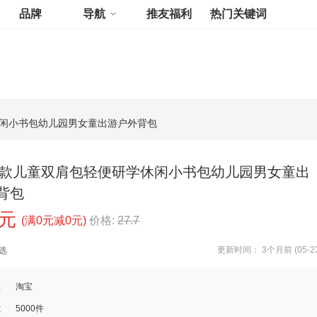
品牌
导航
推友福利
热门关键词
休闲小书包幼儿园男女童出游户外背包
6新款儿童双肩包轻便研学休闲小书包幼儿园男女童出
背包
0元
(满0元减0元)
价格:
27.7
更新时间： 3个月前 (05-23
选
道
淘宝
数
5000件