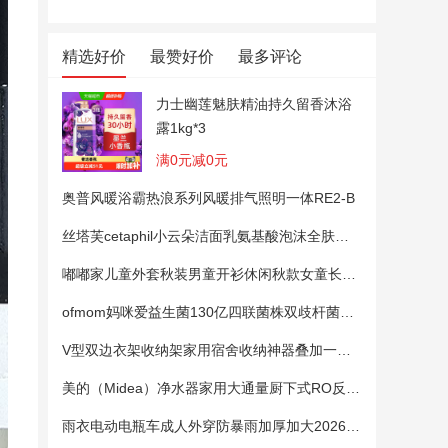
精选好价
最赞好价
最多评论
力士幽莲魅肤精油持久留香沐浴
露1kg*3
满0元减0元
奥普风暖浴霸热浪系列风暖排气照明一体RE2-B
丝塔芙cetaphil小云朵洁面乳氨基酸泡沫全肤质洗面奶温和适敏感肌
嘟嘟家儿童外套秋装男童开衫休闲秋款女童长袖上衣宝宝卡通衣服 粉色100
ofmom妈咪爱益生菌130亿四联菌株双歧杆菌粉呵护肠道
V型双边衣架收纳架家用宿舍收纳神器叠加一钩多挂架省空间帽子架
美的（Midea）净水器家用大通量厨下式RO反渗透纯水净饮直饮一体机麒麟0阻垢剂鲜活母婴安心直饮400G
雨衣电动电瓶车成人外穿防暴雨加厚加大2026新款单双人专用雨披女