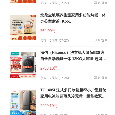
0
0
天猫
2周前 (07-27)
北鼎全玻璃养生壶家用多功能炖煮一体
办公室煮茶FK551
964.00元
0
0
天猫
2周前 (07-27)
海信（Hisense）洗衣机大薄荷E3S滚
筒全自动洗烘一体 12KG大容量 超薄智
能投放WD120E3S以旧换新补贴 京东
2798.10元
自营
0
0
京东
2周前 (07-26)
TCL405L法式多门冰箱超窄小户型精储
家用电冰箱超薄风冷无霜一级能效双变
频出租房R405V5-D世界杯推荐
2220.10元
0
0