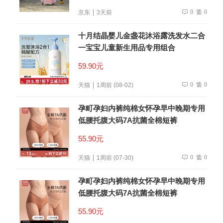
0
0
京东
3天前
十月结晶婴儿金盏花沐浴露洗发水二合
一宝宝儿童新生用品专用组合
59.90元
0
0
天猫
1周前 (08-02)
孕町孕妇内裤纯棉女怀孕早中晚期专用
低腰托腹大码7A抗菌全棉短裤
55.90元
0
0
天猫
1周前 (07-30)
孕町孕妇内裤纯棉女怀孕早中晚期专用
低腰托腹大码7A抗菌全棉短裤
55.90元