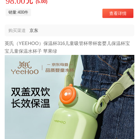
98.00
元
(5.00)
销量:400件
查看详情
购买渠道
京东
英氏（YEEHOO）保温杯316儿童吸管杯带杯套婴儿保温杯宝
宝儿童保温水杯子 苹果绿