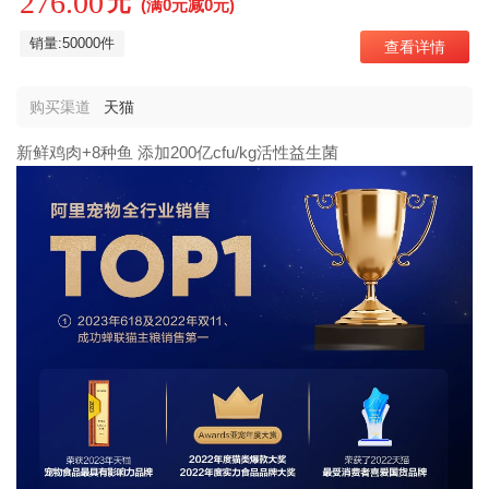
276.00
元
(满0元减0元)
销量:50000件
查看详情
购买渠道
天猫
新鲜鸡肉+8种鱼 添加200亿cfu/kg活性益生菌