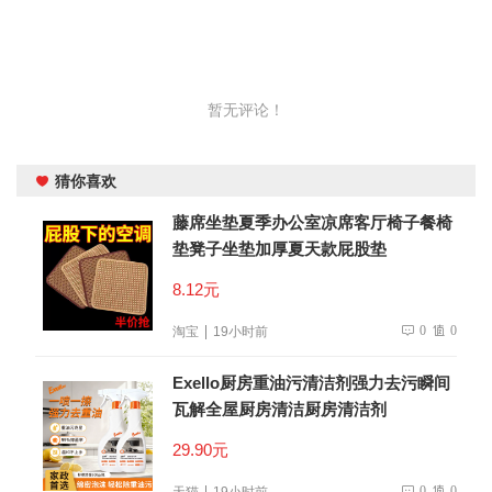
暂无评论！
猜你喜欢
藤席坐垫夏季办公室凉席客厅椅子餐椅
垫凳子坐垫加厚夏天款屁股垫
8.12元
0
0
淘宝
19小时前
Exello厨房重油污清洁剂强力去污瞬间
瓦解全屋厨房清洁厨房清洁剂
29.90元
0
0
天猫
19小时前