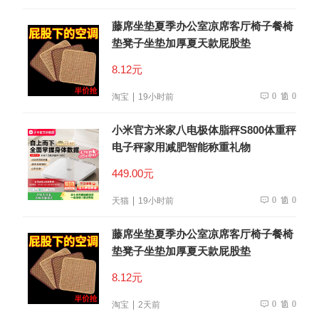
藤席坐垫夏季办公室凉席客厅椅子餐椅
垫凳子坐垫加厚夏天款屁股垫
8.12元
0
0
淘宝
19小时前
小米官方米家八电极体脂秤S800体重秤
电子秤家用减肥智能称重礼物
449.00元
0
0
天猫
19小时前
藤席坐垫夏季办公室凉席客厅椅子餐椅
垫凳子坐垫加厚夏天款屁股垫
8.12元
0
0
淘宝
2天前