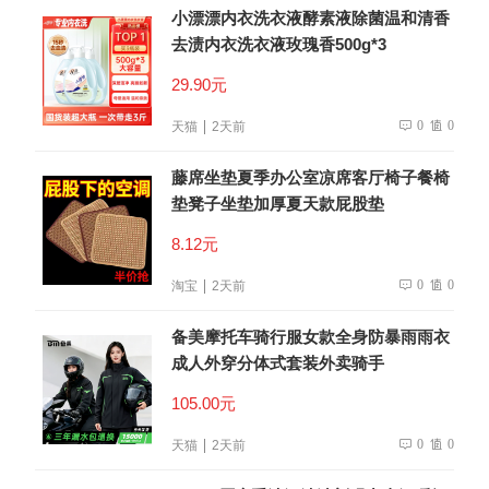
小漂漂内衣洗衣液酵素液除菌温和清香
去渍内衣洗衣液玫瑰香500g*3
29.90元
0
0
天猫
2天前
藤席坐垫夏季办公室凉席客厅椅子餐椅
垫凳子坐垫加厚夏天款屁股垫
8.12元
0
0
淘宝
2天前
备美摩托车骑行服女款全身防暴雨雨衣
成人外穿分体式套装外卖骑手
105.00元
0
0
天猫
2天前