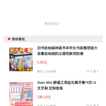
暂无评论！
猜你喜欢
旧书收纳箱神器书本学生书架整理袋大
容量收纳袋防尘透明家用防潮
5.90元
0
0
淘宝
2小时前
Avec Moi 静谧之境益生菌牙膏*4支+2
支牙刷 定制套装
198.10元
0
0
京东
2小时前