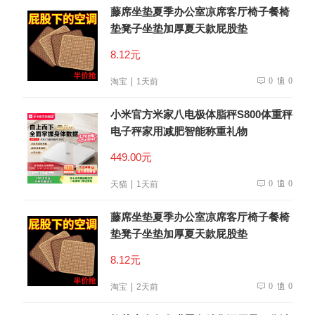
藤席坐垫夏季办公室凉席客厅椅子餐椅
垫凳子坐垫加厚夏天款屁股垫
8.12元
0
0
淘宝
1天前
小米官方米家八电极体脂秤S800体重秤
电子秤家用减肥智能称重礼物
449.00元
0
0
天猫
1天前
藤席坐垫夏季办公室凉席客厅椅子餐椅
垫凳子坐垫加厚夏天款屁股垫
8.12元
0
0
淘宝
2天前