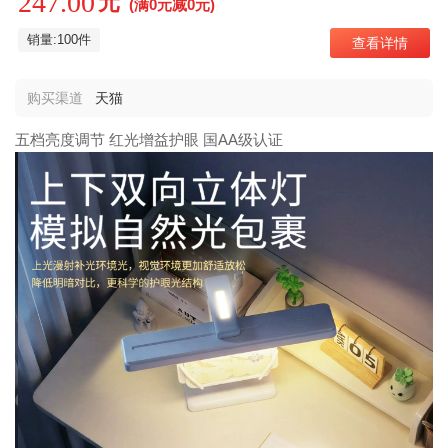
247.00
元
(满0元减0元)
销量:100件
查看详情
购买渠道
天猫
五档亮度调节 红光增益护眼 国AA级认证