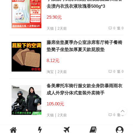
去渍内衣洗衣液玫瑰香500g*3
29.90元
0
0
天猫
2天前
藤席坐垫夏季办公室凉席客厅椅子餐椅
垫凳子坐垫加厚夏天款屁股垫
8.12元
0
0
淘宝
2天前
备美摩托车骑行服女款全身防暴雨雨衣
成人外穿分体式套装外卖骑手
105.00元
0
0
天猫
2天前