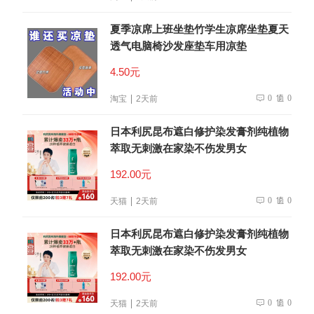
夏季凉席上班坐垫竹学生凉席坐垫夏天
透气电脑椅沙发座垫车用凉垫
4.50元
0
0
淘宝
2天前
日本利尻昆布遮白修护染发膏剂纯植物
萃取无刺激在家染不伤发男女
192.00元
0
0
天猫
2天前
日本利尻昆布遮白修护染发膏剂纯植物
萃取无刺激在家染不伤发男女
192.00元
0
0
天猫
2天前