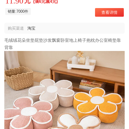
11.90
元
(满6元减4元)
销量:7000件
查看详情
购买渠道
淘宝
毛绒绒花朵坐垫屁垫沙发飘窗卧室地上椅子抱枕办公室椅垫靠
背靠