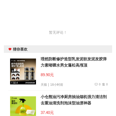
暂无评论！
猜你喜欢
理然防断修护造型乳发泥软发泥发胶弹
力素啫喱水男女蓬松高颅顶
89.90元
0
0
天猫
18小时前
小仓熊油污净厨房抽油烟机强力清洁剂
去重油清洗剂泡沫型油渍神器
37.40元