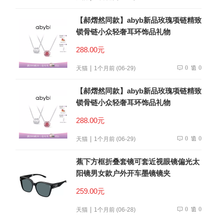
【郝熠然同款】abyb新品玫瑰项链精致
锁骨链小众轻奢耳环饰品礼物
288.00元
0
0
天猫
1个月前 (06-29)
【郝熠然同款】abyb新品玫瑰项链精致
锁骨链小众轻奢耳环饰品礼物
288.00元
0
0
天猫
1个月前 (06-29)
蕉下方框折叠套镜可套近视眼镜偏光太
阳镜男女款户外开车墨镜镜夹
259.00元
0
0
天猫
1个月前 (06-28)