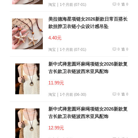
0
0
淘宝
1个月前 (07-01)
美拉德海星项链女2026新款日常百搭长
款挂脖卫衣链小众设计感吊坠
4.40元
0
0
淘宝
1个月前 (07-01)
新中式禅意圆环麻绳项链女2026新款复
古长款卫衣链波西米亚风配饰
11.99元
0
0
淘宝
1个月前 (06-30)
新中式禅意圆环麻绳项链女2026新款复
古长款卫衣链波西米亚风配饰
12.99元