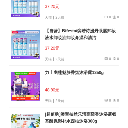
37.20元
0
0
天猫
2天前
【自营】Bifesta/缤若诗漫丹眼唇卸妆
液水卸妆油卸妆膏温和清洁
37.20元
0
0
天猫
2天前
力士幽莲魅肤香氛沐浴露1350g
48.90元
0
0
天猫
2天前
[超值购]澳宝柚然乐活高级香沐浴露氨
基酸保湿补水西柚沐浴300g