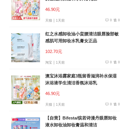
46.90元
0
0
天猫
1天前
红之水感卸妆油小蛮腰清洁眼唇脸部敏
感肌可用卸妆水乳膏女正品
102.70元
0
0
淘宝
1天前
澳宝沐浴露家庭3瓶留香滋润补水保湿
沐浴液学生清洁香氛沐浴乳
46.90元
0
0
天猫
1天前
【自营】Bifesta/缤若诗漫丹眼唇卸妆
液水卸妆油卸妆膏温和清洁