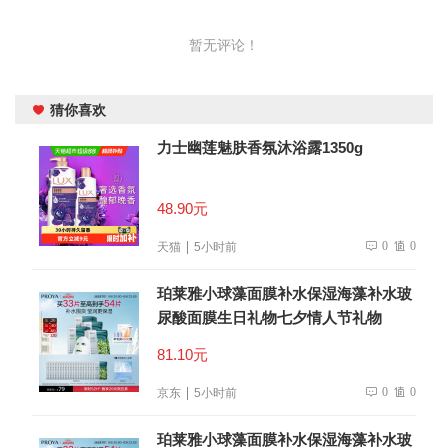
暂无评论！
猜你喜欢
力士幽莲魅肤香氛沐浴露1350g
48.90元
0
0
天猫
5小时前
珀莱雅小球藻面膜补水保湿海藻补水玻
尿酸面膜生日礼物七夕情人节礼物
81.10元
0
0
京东
5小时前
珀莱雅小球藻面膜补水保湿海藻补水玻