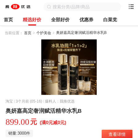
首页
精选好价
全部好价
优惠券
白菜党
奥妍嘉高定奢润赋活精华水乳B
当前位置：
首页
个护美妆
淘宝
3个月前 (05-16)
爆料人：我推优选
奥妍嘉高定奢润赋活精华水乳B
899.00
元
(满0元减0元)
销量:3000件
查看详情