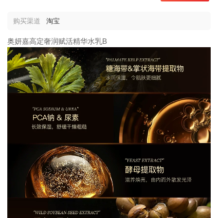
购买渠道
淘宝
奥妍嘉高定奢润赋活精华水乳B