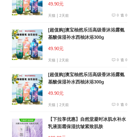
49.90元
0
0
天猫
2天前
[超值购]澳宝柚然乐活高级香沐浴露氨
基酸保湿补水西柚沐浴300g
49.90元
0
0
天猫
2天前
[超值购]澳宝柚然乐活高级香沐浴露氨
基酸保湿补水西柚沐浴300g
49.90元
0
0
天猫
2天前
【下拉享优惠】自然堂凝时冰肌水补水
乳液面霜保湿抗皱紧致肌肤