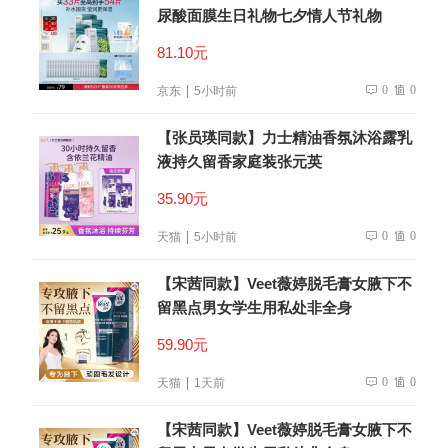
尿酸面膜生日礼物七夕情人节礼物
81.10元
0
0
京东
5小时前
【张员瑛同款】力士精油香氛沐浴露乳
液持久留香家庭装张元英
35.90元
0
0
天猫
5小时前
【宋茜同款】Veet薇婷脱毛膏女腋下不
留黑点男女学生用私处非全身
59.90元
0
0
天猫
1天前
【宋茜同款】Veet薇婷脱毛膏女腋下不