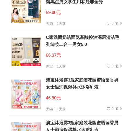
留黑点男女学生用私处非全身
59.90元
0
0
天猫
1天前
C家洗面奶洁面氨基酸控油深层清洁毛
孔卸妆二合一男女5.0
86.37元
0
0
淘宝
1天前
澳宝沐浴露3瓶家庭装花园蜜语留香男
女士滋润保湿补水沐浴乳液
46.90元
0
0
天猫
1天前
澳宝沐浴露3瓶家庭装花园蜜语留香男
女士滋润保湿补水沐浴乳液