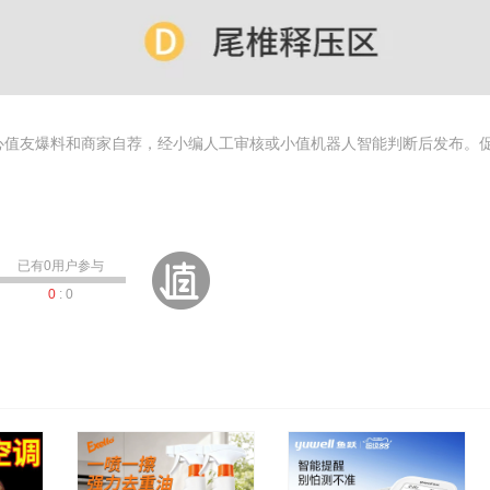
心值友爆料和商家自荐，经小编人工审核或小值机器人智能判断后发布。
已有
0
用户参与
0
:
0