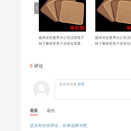
厨房重油污清洁剂强力
藤席坐垫夏季办公室凉席客厅
藤席坐垫夏季办公室凉
解全屋厨房清洁厨
椅子餐椅垫凳子坐垫加厚夏天
椅子餐椅垫凳子坐垫加
款屁股垫
款屁股垫
0
评论
发表评论请
登录
最新
最热
还没有任何评论，你来说两句吧