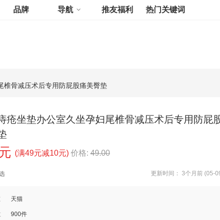
品牌
导航
推友福利
热门关键词
尾椎骨减压术后专用防屁股痛美臀垫
痔疮坐垫办公室久坐孕妇尾椎骨减压术后专用防屁
垫
0元
(满49元减10元)
价格:
49.00
更新时间： 3个月前 (05-09
选
道
天猫
数
900件