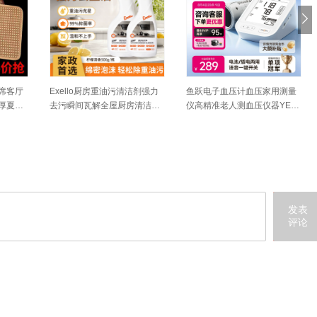
席客厅
Exello厨房重油污清洁剂强力
鱼跃电子血压计血压家用测量
厚夏天
去污瞬间瓦解全屋厨房清洁厨
仪高精准老人测血压仪器YE68
房清洁剂
0E
发表
评论