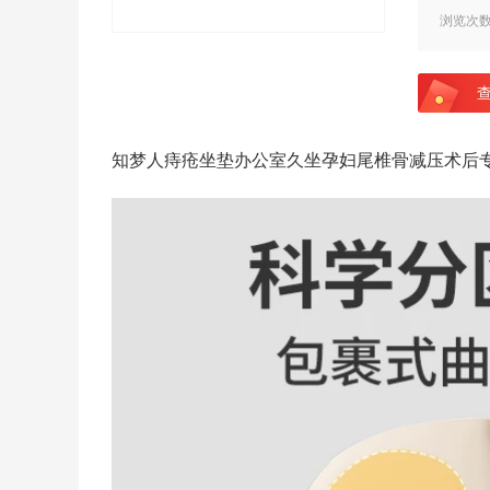
浏览次
知梦人痔疮坐垫办公室久坐孕妇尾椎骨减压术后