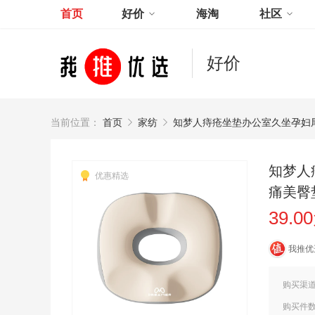
首页
好价
海淘
社区
好价
当前位置：
首页
家纺
知梦人痔疮坐垫办公室久坐孕妇
知梦人
优惠精选
痛美臀
39.0
我推优
购买渠
购买件