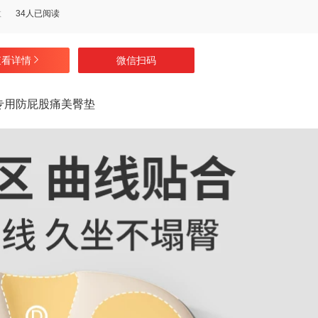
数
34人已阅读
查看详情
微信扫码
专用防屁股痛美臀垫