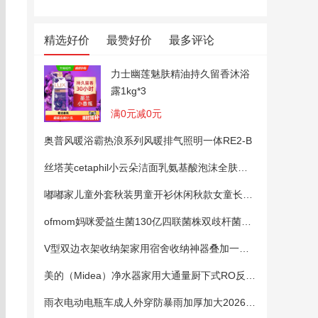
精选好价
最赞好价
最多评论
力士幽莲魅肤精油持久留香沐浴
露1kg*3
满0元减0元
奥普风暖浴霸热浪系列风暖排气照明一体RE2-B
丝塔芙cetaphil小云朵洁面乳氨基酸泡沫全肤质洗面奶温和适敏感肌
嘟嘟家儿童外套秋装男童开衫休闲秋款女童长袖上衣宝宝卡通衣服 粉色100
ofmom妈咪爱益生菌130亿四联菌株双歧杆菌粉呵护肠道
V型双边衣架收纳架家用宿舍收纳神器叠加一钩多挂架省空间帽子架
美的（Midea）净水器家用大通量厨下式RO反渗透纯水净饮直饮一体机麒麟0阻垢剂鲜活母婴安心直饮400G
雨衣电动电瓶车成人外穿防暴雨加厚加大2026新款单双人专用雨披女