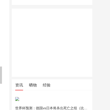
藤席坐垫夏季办公室凉席客厅
夏季凉席上班坐垫竹学生凉席
藤席坐垫
椅子餐椅垫凳子坐垫加厚夏天
坐垫夏天透气电脑椅沙发座垫
椅子餐椅
款屁股垫
车用凉垫
款屁股垫
资讯
晒物
经验
世界杯预测：德国vs日本将杀出死亡之组（比分预测）