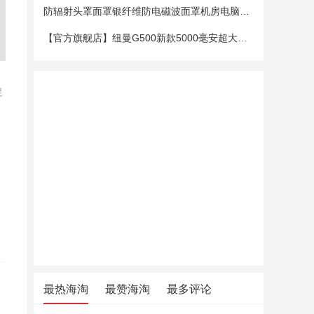
防辐射头罩面罩银纤维防电磁波面罩机房电脑手机5G基站防辐射头套
【官方旗舰店】纽曼G500新款5000毫安超大电池老年手机老人机大字大声大屏微聊定位超长待机移动电信4G全网通
促
最热海淘
最赞海淘
最多评论