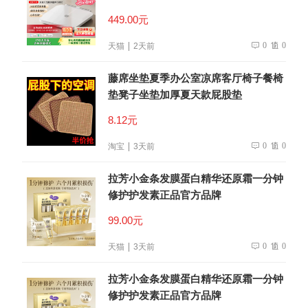
449.00元
0
0
天猫
2天前
藤席坐垫夏季办公室凉席客厅椅子餐椅
垫凳子坐垫加厚夏天款屁股垫
8.12元
0
0
淘宝
3天前
拉芳小金条发膜蛋白精华还原霜一分钟
修护护发素正品官方品牌
99.00元
0
0
天猫
3天前
拉芳小金条发膜蛋白精华还原霜一分钟
修护护发素正品官方品牌