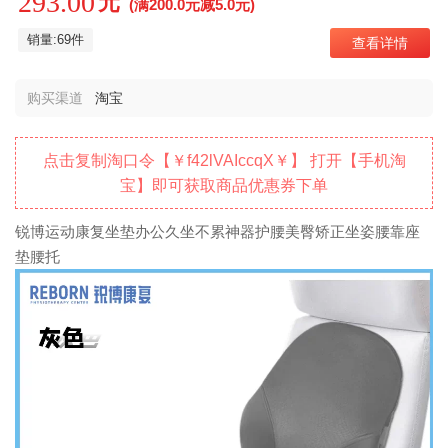
293.00
元
(满200.0元减5.0元)
销量:69件
查看详情
购买渠道
淘宝
点击复制淘口令【￥f42lVAIccqX￥】 打开【手机淘
宝】即可获取商品优惠券下单
锐博运动康复坐垫办公久坐不累神器护腰美臀矫正坐姿腰靠座
垫腰托