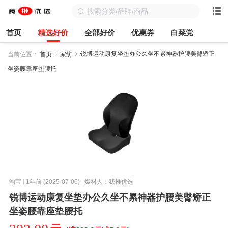
首页
精选好价
全部好价
优惠券
白菜党
锐博运动康复坐垫办公久坐不累神器护腰美臀矫正
当前位置：
首页
家纺
坐姿腰靠座垫腰托
淘宝
1年前 (2025-07-06)
爆料人：我推优选
锐博运动康复坐垫办公久坐不累神器护腰美臀矫正
坐姿腰靠座垫腰托