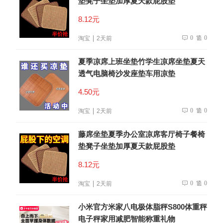
垫凳子坐垫加厚夏天款屁股垫
8.12元
0
0
淘宝
2天前
夏季凉席上班坐垫竹学生凉席坐垫夏天
透气电脑椅沙发座垫车用凉垫
4.50元
0
0
淘宝
2天前
藤席坐垫夏季办公室凉席客厅椅子餐椅
垫凳子坐垫加厚夏天款屁股垫
8.12元
0
0
淘宝
2天前
小米官方米家八电极体脂秤S800体重秤
电子秤家用减肥智能称重礼物