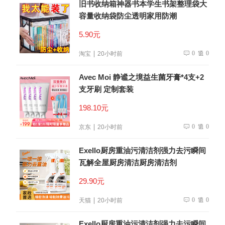
旧书收纳箱神器书本学生书架整理袋大
容量收纳袋防尘透明家用防潮
5.90元
0
0
淘宝
20小时前
Avec Moi 静谧之境益生菌牙膏*4支+2
支牙刷 定制套装
198.10元
0
0
京东
20小时前
Exello厨房重油污清洁剂强力去污瞬间
瓦解全屋厨房清洁厨房清洁剂
29.90元
0
0
天猫
20小时前
Exello厨房重油污清洁剂强力去污瞬间