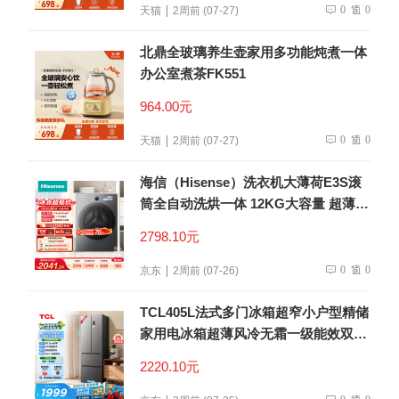
0
0
天猫
2周前 (07-27)
北鼎全玻璃养生壶家用多功能炖煮一体
办公室煮茶FK551
964.00元
0
0
天猫
2周前 (07-27)
海信（Hisense）洗衣机大薄荷E3S滚
筒全自动洗烘一体 12KG大容量 超薄智
能投放WD120E3S以旧换新补贴 京东
2798.10元
自营
0
0
京东
2周前 (07-26)
TCL405L法式多门冰箱超窄小户型精储
家用电冰箱超薄风冷无霜一级能效双变
频出租房R405V5-D世界杯推荐
2220.10元
0
0