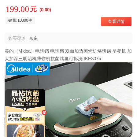
199.00
元
(0.00)
销量:10000件
查看详情
购买渠道
京东
美的（Midea）电饼铛 电饼档 双面加热煎烤机烙饼锅 早餐机 加
大加深三明治机薄饼机抗菌烤盘可拆洗JKE3075