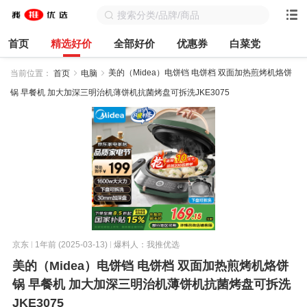
首页
精选好价
全部好价
优惠券
白菜党
美的（Midea）电饼铛 电饼档 双面加热煎烤机烙饼
当前位置：
首页
电脑
锅 早餐机 加大加深三明治机薄饼机抗菌烤盘可拆洗JKE3075
京东
1年前 (2025-03-13)
爆料人：我推优选
美的（Midea）电饼铛 电饼档 双面加热煎烤机烙饼
锅 早餐机 加大加深三明治机薄饼机抗菌烤盘可拆洗
JKE3075