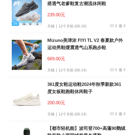
搭透气老爹鞋复古潮流休闲鞋
239.00元
0
0
天猫
12个月前 (08-16)
Mizuno美津浓 FIYI TL V2 春夏款户外
运动男鞋缓震透气山系跑步鞋
669.00元
0
0
天猫
12个月前 (08-14)
361度女鞋运动鞋2024年秋季新款361
度女板鞋跑鞋休闲鞋子
200.00元
0
0
天猫
12个月前 (08-14)
【都市轻机能】波司登700+高蓬90鹅绒