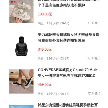
个子显高轻便凉拖软底不累脚
100.00元
0
0
淘宝
12个月前 (08-18)
美力城反季天鹅绒服女秋冬季修身显瘦
收腰短款外套轻薄连帽羽绒服
349.00元
0
0
天猫
12个月前 (08-17)
CONVERSE匡威官方Chuck 70 Mule
男女一脚蹬透气帆布半拖鞋172591C
459.00元
0
0
天猫
12个月前 (08-17)
鸿星尔克逍游2运动鞋男鞋夏季新款百