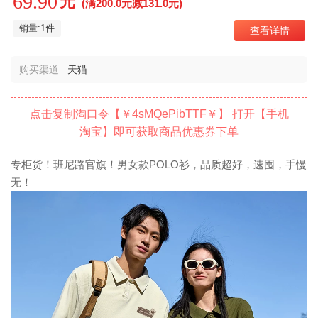
69.90
元
(满200.0元减131.0元)
销量:1件
查看详情
购买渠道
天猫
点击复制淘口令【￥4sMQePibTTF￥】 打开【手机
淘宝】即可获取商品优惠券下单
专柜货！班尼路官旗！男女款POLO衫，品质超好，速囤，手慢
无！