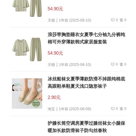
54.90元
0
0
天猫
1年前 (2025-08-10)
浪莎带胸垫睡衣女夏季七分袖九分裤纯
棉可外穿薄款韩式家居服套装
54.90元
0
0
天猫
1年前 (2025-08-10)
冰丝船袜女夏季薄款防滑不掉跟纯棉底
高跟鞋单鞋夏天浅口隐形袜子
2.90元
0
0
淘宝
1年前 (2025-08-09)
护膝长筒空调房夏季过膝丝袜女小腿保
暖加长款防滑袜子防勾丝春秋