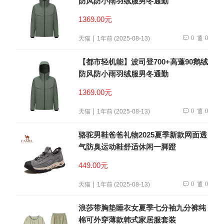
防风防小雨羽绒服男冬通勤
1369.00元
0
0
天猫
1年前 (2025-08-13)
【都市轻机能】波司登700+高蓬90鹅绒
防风防小雨羽绒服男冬通勤
1369.00元
0
0
天猫
1年前 (2025-08-13)
骆驼男鞋爸爸礼物2025夏季新款网面透
气防臭运动鞋舒适休闲一脚蹬
449.00元
0
0
天猫
1年前 (2025-08-13)
浪莎带胸垫睡衣女夏季七分袖九分裤纯
棉可外穿薄款韩式家居服套装