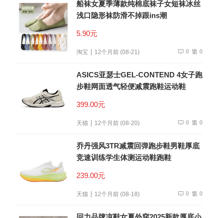
船袜女夏季薄款纯棉底袜子女短袜冰丝
浅口隐形袜防滑不掉跟ins潮
5.90元
0
0
淘宝
12个月前 (08-21)
ASICS亚瑟士GEL-CONTEND 4女子跑
步鞋网面透气轻便减震跑鞋运动鞋
399.00元
0
0
天猫
12个月前 (08-20)
乔丹强风3TR减震回弹跑步鞋男鞋厚底
竞速训练学生体测运动鞋跑鞋
239.00元
0
0
天猫
12个月前 (08-18)
回力品牌凉鞋女夏外穿2025新款厚底小