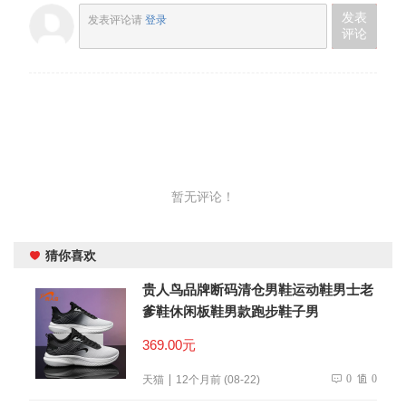
发表
发表评论请
登录
评论
暂无评论！
猜你喜欢
贵人鸟品牌断码清仓男鞋运动鞋男士老
爹鞋休闲板鞋男款跑步鞋子男
369.00元
0
0
天猫
12个月前 (08-22)